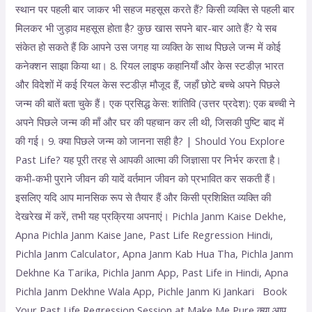
स्थान पर पहली बार जाकर भी सहज महसूस करते हैं? किसी व्यक्ति से पहली बार
मिलकर भी जुड़ाव महसूस होता है? कुछ खास सपने बार-बार आते हैं? ये सब
संकेत हो सकते हैं कि आपने उस जगह या व्यक्ति के साथ पिछले जन्म में कोई
कनेक्शन साझा किया था। 8. रियल लाइफ कहानियाँ और केस स्टडीज़ भारत
और विदेशों में कई रियल केस स्टडीज़ मौजूद हैं, जहाँ छोटे बच्चे अपने पिछले
जन्म की बातें बता चुके हैं। एक प्रसिद्ध केस: शांतिवि (उत्तर प्रदेश): एक बच्ची ने
अपने पिछले जन्म की माँ और घर की पहचान कर ली थी, जिसकी पुष्टि बाद में
की गई। 9. क्या पिछले जन्म को जानना सही है? | Should You Explore
Past Life? यह पूरी तरह से आपकी आत्मा की जिज्ञासा पर निर्भर करता है।
कभी-कभी पुराने जीवन की यादें वर्तमान जीवन को प्रभावित कर सकती हैं।
इसलिए यदि आप मानसिक रूप से तैयार हैं और किसी प्रशिक्षित व्यक्ति की
देखरेख में करें, तभी यह प्रक्रिया अपनाएं। Pichla Janm Kaise Dekhe,
Apna Pichla Janm Kaise Jane, Past Life Regression Hindi,
Pichla Janm Calculator, Apna Janm Kab Hua Tha, Pichla Janm
Dekhne Ka Tarika, Pichla Janm App, Past Life in Hindi, Apna
Pichla Janm Dekhne Wala App, Pichle Janm Ki Jankari Book
Your Past Life Regression Session at Make Me Pure क्या आप