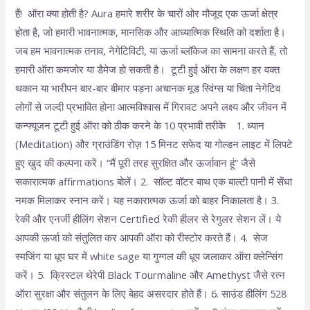
हैं! ऑरा क्या होती है? Aura हमारे शरीर के चारों ओर मौजूद एक ऊर्जा क्षेत्र
होता है, जो हमारी भावनात्मक, मानसिक और आध्यात्मिक स्थिति को दर्शाता है।
जब हम भावनात्मक तनाव, नेगेटिविटी, या ऊर्जा ब्लॉकेज का सामना करते हैं, तो
हमारी ऑरा कमजोर या डैमेज हो सकती है। टूटी हुई ऑरा के लक्षण हर वक्त
थकान या भारीपन बार-बार बीमार पड़ना अचानक मूड स्विंग्स या चिंता नेगेटिव
लोगों से जल्दी प्रभावित होना आत्मविश्वास में गिरावट अपने लक्ष्य और जीवन में
कन्फ्यूजन टूटी हुई ऑरा को ठीक करने के 10 प्रभावी तरीके 1. ध्यान
(Meditation) और ग्राउंडिंग रोज़ 15 मिनट सफेद या गोल्डन लाइट में लिपटे
हुए खुद की कल्पना करें। “मैं पूरी तरह सुरक्षित और ऊर्जावान हूं” जैसे
सकारात्मक affirmations बोलें। 2. सॉल्ट वॉटर बाथ एक बाल्टी पानी में सेंधा
नमक मिलाकर स्नान करें। यह नकारात्मक ऊर्जा को बाहर निकालता है। 3.
रेकी और एनर्जी हीलिंग सेशन Certified रेकी हीलर से रेगुलर सेशन लें। ये
आपकी ऊर्जा को संतुलित कर आपकी ऑरा को रीस्टोर करते हैं। 4. सेज
स्मजिंग या धूप घर में white sage या गुग्गल की धूप जलाकर ऑरा क्लेन्सिंग
करें। 5. क्रिस्टल थेरेपी Black Tourmaline और Amethyst जैसे रत्न
ऑरा सुरक्षा और संतुलन के लिए बेहद असरदार होते हैं। 6. साउंड हीलिंग 528