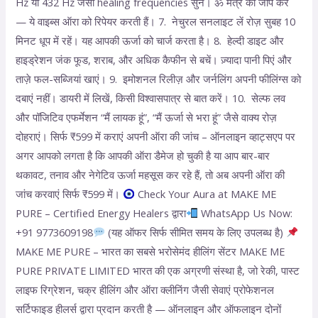
Hz या 432 Hz जैसी healing frequencies सुनें। ॐ मंत्र का जाप करें
— ये वाइब्स ऑरा को रिपेयर करती हैं। 7. नेचुरल सनलाइट लें रोज़ सुबह 10
मिनट धूप में रहें। यह आपकी ऊर्जा को चार्ज करता है। 8. हेल्दी डाइट और
हाइड्रेशन जंक फूड, शराब, और अधिक कैफीन से बचें। ज़्यादा पानी पिएं और
ताज़े फल-सब्जियां खाएं। 9. इमोशनल रिलीज़ और जर्नलिंग अपनी फीलिंग्स को
दबाएं नहीं। डायरी में लिखें, किसी विश्वासपात्र से बात करें। 10. सेल्फ लव
और पॉजिटिव एफर्मेशन “मैं लायक हूं”, “मैं ऊर्जा से भरा हूं” जैसे वाक्य रोज़
दोहराएं। सिर्फ ₹599 में कराएं अपनी ऑरा की जांच – ऑनलाइन व्हाट्सएप पर
अगर आपको लगता है कि आपकी ऑरा डैमेज हो चुकी है या आप बार-बार
थकावट, तनाव और नेगेटिव ऊर्जा महसूस कर रहे हैं, तो अब अपनी ऑरा की
जांच करवाएं सिर्फ ₹599 में।
Check Your Aura at MAKE ME
PURE – Certified Energy Healers द्वारा
WhatsApp Us Now:
+91 9773609198
(यह ऑफर सिर्फ सीमित समय के लिए उपलब्ध है)
MAKE ME PURE – भारत का सबसे भरोसेमंद हीलिंग सेंटर MAKE ME
PURE PRIVATE LIMITED भारत की एक अग्रणी संस्था है, जो रेकी, पास्ट
लाइफ रिग्रेशन, चक्र हीलिंग और ऑरा क्लीनिंग जैसी सेवाएं प्रोफेशनल
सर्टिफाइड हीलर्स द्वारा प्रदान करती है — ऑनलाइन और ऑफलाइन दोनों